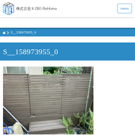
menu
S__158973955_0
S__158973955_0