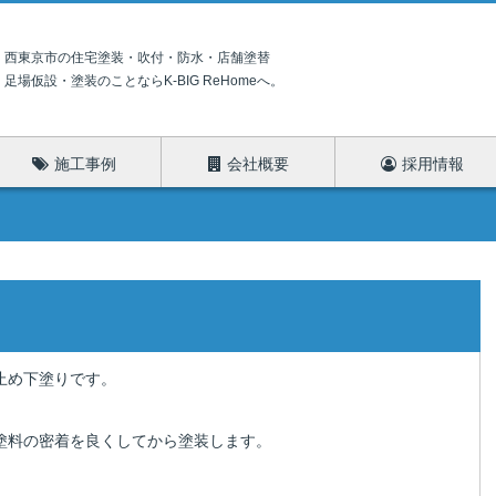
西東京市の住宅塗装・吹付・防水・店舗塗替
足場仮設・塗装のことならK-BIG ReHomeへ。
施工事例
会社概要
採用情報
止め下塗りです。
塗料の密着を良くしてから塗装します。